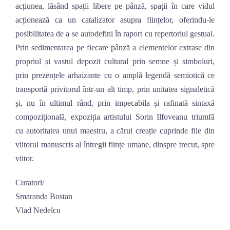
acțiunea, lăsând spații libere pe pânză, spații în care vidul
acționează ca un catalizator asupra ființelor, oferindu-le
posibilitatea de a se autodefini în raport cu repertoriul gestual.
Prin sedimentarea pe fiecare pânză a elementelor extrase din
propriul și vastul depozit cultural prin semne și simboluri,
prin prezențele arhaizante cu o amplă legendă semiotică ce
transportă privitorul într-un alt timp, prin unitatea signaletică
și, nu în ultimul rând, prin impecabila și rafinată sintaxă
compozițională, expoziția artistului Sorin Ilfoveanu triumfă
cu autoritatea unui maestru, a cărui creație cuprinde file din
viitorul manuscris al întregii ființe umane, dinspre trecut, spre
viitor.
Curatori/
Smaranda Bostan
Vlad Nedelcu