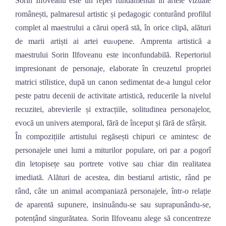
Sorin Ilfoveanu este un reper fundamental în artele vizuale
Skip
românești, palmaresul artistic și pedagogic conturând profilul
to
complet al maestrului a cărui operă stă, în orice clipă, alături
content
de marii artiști ai artei europene. Amprenta artistică a
maestrului Sorin Ilfoveanu este inconfundabilă. Repertoriul
impresionant de personaje, elaborate în creuzetul propriei
matrici stilistice, după un canon sedimentat de-a lungul celor
peste patru decenii de activitate artistică, reducerile la nivelul
recuzitei, abrevierile și extracțiile, solitudinea personajelor,
evocă un univers atemporal, fără de început și fără de sfârșit.
În compozițiile artistului regăsești chipuri ce amintesc de
personajele unei lumi a miturilor populare, ori par a pogorî
din letopisețe sau portrete votive sau chiar din realitatea
imediată. Alături de acestea, din bestiarul artistic, rând pe
rând, câte un animal acompaniază personajele, într-o relație
de aparentă supunere, insinuându-se sau suprapunându-se,
potențând singurătatea. Sorin Ilfoveanu alege să concentreze