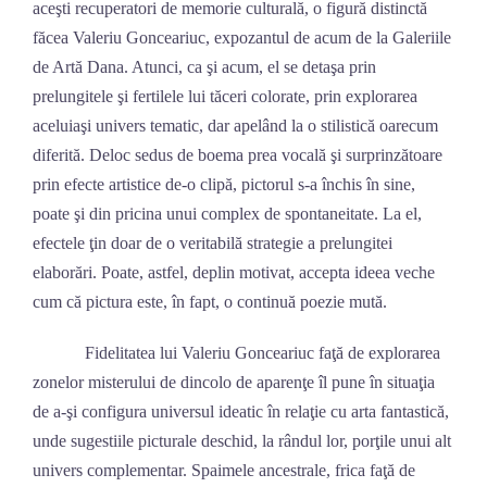
aceşti recuperatori de memorie culturală, o figură distinctă
făcea Valeriu Gonceariuc, expozantul de acum de la Galeriile
de Artă Dana. Atunci, ca şi acum, el se detaşa prin
prelungitele şi fertilele lui tăceri colorate, prin explorarea
aceluiaşi univers tematic, dar apelând la o stilistică oarecum
diferită. Deloc sedus de boema prea vocală şi surprinzătoare
prin efecte artistice de-o clipă, pictorul s-a închis în sine,
poate şi din pricina unui complex de spontaneitate. La el,
efectele ţin doar de o veritabilă strategie a prelungitei
elaborări. Poate, astfel, deplin motivat, accepta ideea veche
cum că pictura este, în fapt, o continuă poezie mută.
Fidelitatea lui Valeriu Gonceariuc faţă de explorarea
zonelor misterului de dincolo de aparenţe îl pune în situaţia
de a-şi configura universul ideatic în relaţie cu arta fantastică,
unde sugestiile picturale deschid, la rândul lor, porţile unui alt
univers complementar. Spaimele ancestrale, frica faţă de