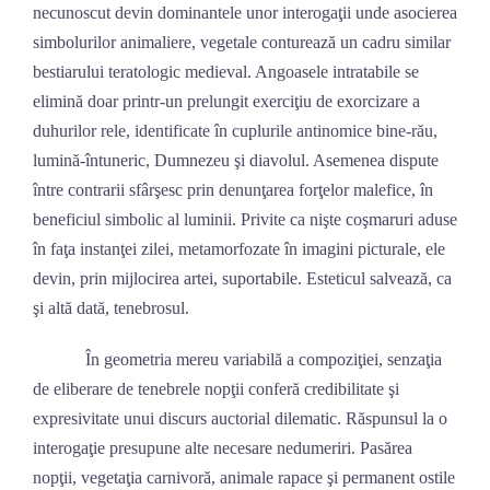
necunoscut devin dominantele unor interogaţii unde asocierea
simbolurilor animaliere, vegetale conturează un cadru similar
bestiarului teratologic medieval. Angoasele intratabile se
elimină doar printr-un prelungit exerciţiu de exorcizare a
duhurilor rele, identificate în cuplurile antinomice bine-rău,
lumină-întuneric, Dumnezeu şi diavolul. Asemenea dispute
între contrarii sfârşesc prin denunţarea forţelor malefice, în
beneficiul simbolic al luminii. Privite ca nişte coşmaruri aduse
în faţa instanţei zilei, metamorfozate în imagini picturale, ele
devin, prin mijlocirea artei, suportabile. Esteticul salvează, ca
şi altă dată, tenebrosul.
În geometria mereu variabilă a compoziţiei, senzaţia
de eliberare de tenebrele nopţii conferă credibilitate şi
expresivitate unui discurs auctorial dilematic. Răspunsul la o
interogaţie presupune alte necesare nedumeriri. Pasărea
nopţii, vegetaţia carnivoră, animale rapace şi permanent ostile