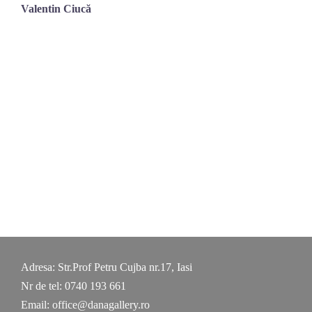
Valentin Ciucă
Adresa: Str.Prof Petru Cujba nr.17, Iasi
Nr de tel: 0740 193 661
Email: office@danagallery.ro