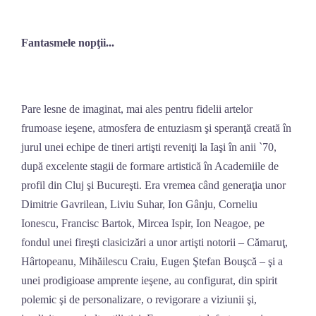
Skip
to
Fantasmele nopţii...
content
Pare lesne de imaginat, mai ales pentru fidelii artelor
frumoase ieşene, atmosfera de entuziasm şi speranţă creată în
jurul unei echipe de tineri artişti reveniţi la Iaşi în anii `70,
după excelente stagii de formare artistică în Academiile de
profil din Cluj şi Bucureşti. Era vremea când generaţia unor
Dimitrie Gavrilean, Liviu Suhar, Ion Gânju, Corneliu
Ionescu, Francisc Bartok, Mircea Ispir, Ion Neagoe, pe
fondul unei fireşti clasicizări a unor artişti notorii – Cămaruţ,
Hârtopeanu, Mihăilescu Craiu, Eugen Ştefan Bouşcă – şi a
unei prodigioase amprente ieşene, au configurat, din spirit
polemic şi de personalizare, o revigorare a viziunii şi,