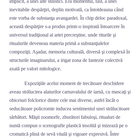
implicit, a unei alte stilistici. Era momentul, fast, a unei
inevitabile despărţiri, deplin motivată, ca întotdeauna când
este vorba de substanţa avangardei. În chip deloc paradoxal,
această despărţire s-a produs printr-o inspirată întoarcere în
universul tradiţional al artei precreştine, unde riturile şi
ritualurile deveneau materia primă a substanţialelor
compoziţii. Aşadar, memoria culturală, diversă şi complexă în
structurile imaginarului, a irigat zona de fantezie colectivă
axată pe valori mitologice.
Expoziţiile acelui moment de trecătoare deschidere
aveau strălucirea alaiurilor carnavalului de iarnă, cu mascaţi şi
obiceiuri folclorice dintre cele mai diverse, astfel încât o
seducătoare policromie inducea sentimentul unei strălucitoare
sărbători. Măşti zoomorfe, zburători fabuloşi, ritualuri de
nuntă compun o scenografie plastică insolită şi mizează pe o
cromatică plină de sevă vitală şi vigoare expresivă. Între