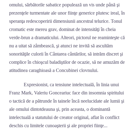
omului, sărbătorile sabatice populează un vis unde până şi
prezenţele turmentate ale unor fiinţe generice plutesc ireal, în
speranţa redescoperirii dimensiunii ancestral telurice. Tonul
cromatic este mereu grav, dominat de intensităţi în cheia
verde-brun a dramaticului. Alteori, pictorul ne reaminteşte că
nu a uitat să zâmbească, şi atunci ne invită să ascultăm
sonorităţile culorii în Cântarea cântărilor, să intrăm discret şi
complice în chioşcul baladiştilor de ocazie, să ne amuzăm de
atitudinea caraghioasă a Concubinei clovnului.
Expresionist, ca tensiune intelectuală, în linia unui
Franz Mark, Valeriu Gonceariuc face din insomnia spiritului
o tactică de a pătrunde în tainele încă neelucidate ale lumii şi
ale omului dintotdeauna şi, prin aceasta, o dominantă
intelectuală a statutului de creator original, aflat în conflict
deschis cu limitele cunoaşterii şi ale propriei fiinţe...