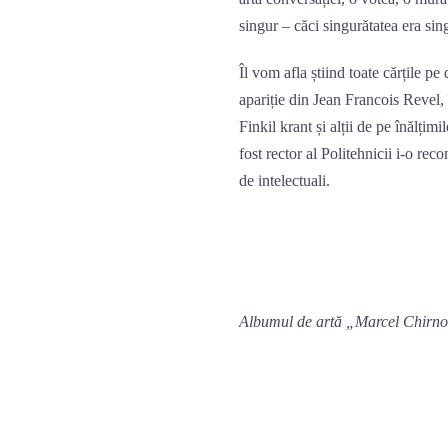
singur – căci singurătatea era sin
Îl vom afla știind toate cărțile pe
apariție din Jean Francois Revel,
Finkil krant și alții de pe înălțimi
fost rector al Politehnicii i-o rec
de intelectuali.
Ami
Dan Erc
Albumul de artă „Marcel Chirno