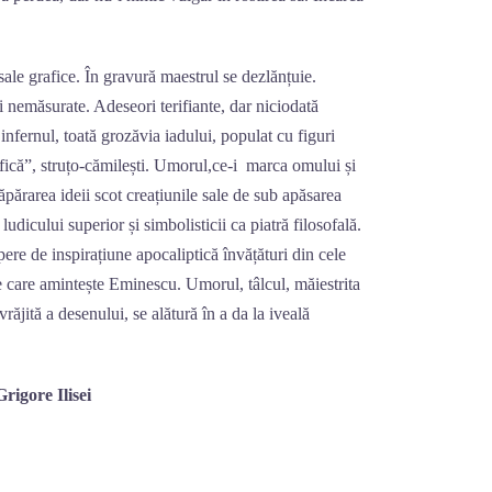
sale grafice. În gravură maestrul se dezlănțuie.
i nemăsurate. Adeseori terifiante, dar niciodată
nfernul, toată grozăvia iadului, populat cu figuri
fică”, struțo-cămilești. Umorul,ce-i marca omului și
ăpărarea ideii scot creațiunile sale de sub apăsarea
ludicului superior și simbolisticii ca piatră filosofală.
ere de inspirațiune apocaliptică învățături din cele
e care amintește Eminescu. Umorul, tâlcul, măiestrita
vrăjită a desenului, se alătură în a da la iveală
isei