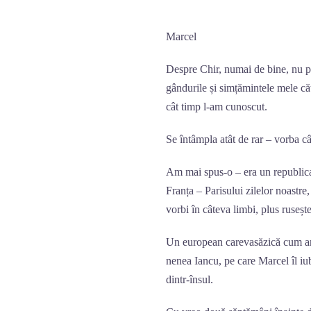
Marcel
Despre Chir, numai de bine, nu pe
gândurile și simțămintele mele căt
cât timp l-am cunoscut.
Se întâmpla atât de rar – vorba câ
Am mai spus-o – era un republican 
Franța – Parisului zilelor noastre, u
vorbi în câteva limbi, plus rusește
Un european carevasăzică cum ar 
nenea Iancu, pe care Marcel îl i
dintr-însul.