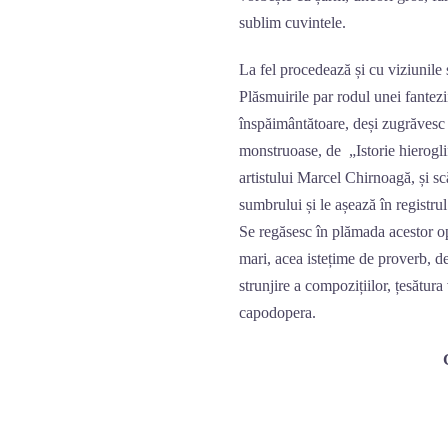
sublim cuvintele.
La fel procedează și cu viziunile 
Plăsmuirile par rodul unei fantezi
înspăimântătoare, deși zugrăvesc i
monstruoase, de „Istorie hierogli
artistului Marcel Chirnoagă, și sc
sumbrului și le așează în registrul 
Se regăsesc în plămada acestor op
mari, acea istețime de proverb, d
strunjire a compozițiilor, țesătura 
capodopera.
Grigore Il