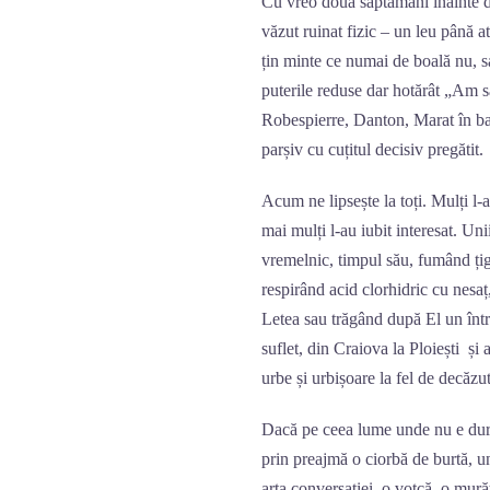
Cu vreo două săptămâni înainte d
văzut ruinat fizic – un leu până a
țin minte ce numai de boală nu, 
puterile reduse dar hotărât „Am să
Robespierre, Danton, Marat în ba
parșiv cu cuțitul decisiv pregătit.
Acum ne lipsește la toți. Mulți l-a
mai mulți l-au iubit interesat. Un
vremelnic, timpul său, fumând țigă
respirând acid clorhidric cu nesaț
Letea sau trăgând după El un într
suflet, din Craiova la Ploiești și 
urbe și urbișoare la fel de decăz
Dacă pe ceea lume unde nu e durer
prin preajmă o ciorbă de burtă, un
arta conversației, o votcă, o mur