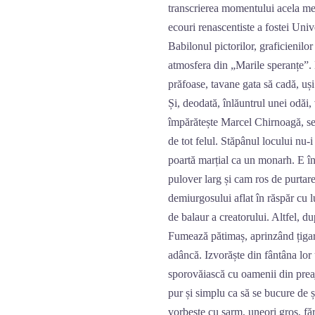
transcrierea momentului acela mem
ecouri renascentiste a fostei Unive
Babilonul pictorilor, graficienilor
atmosfera din „Marile speranțe”. 
prăfoase, tavane gata să cadă, uși
Și, deodată, înlăuntrul unei odăi,
împărătește Marcel Chirnoagă, senio
de tot felul. Stăpânul locului nu-i
poartă marțial ca un monarh. E î
pulover larg și cam ros de purtare
demiurgosului aflat în răspăr cu l
de balaur a creatorului. Altfel, 
Fumează pătimaș, aprinzând țigară
adâncă. Izvorăște din fântâna lor 
sporovăiască cu oamenii din preaj
pur și simplu ca să se bucure de
vorbește cu șarm, uneori gros, făr