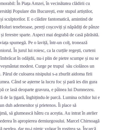
orabil: În Piața Amzei, în vecinătatea clădirii cu
rsități Populare din București, este stupul artiștilor,
 și sculptorilor. E o clădire fantomatică, amintind de
Holuri tenebroase, pereți coșcoviți și năpădiți de pânze
 și ferestre sparte. Aspect mai degrabă de casă părăsită.
 viața spumegă. Pe o laviță, într-un colț, tronează
rul. În jurul lui roiesc, ca la curțile regești, curteni
 îmbrăcat în odăjdii, nu-i plin de pietre scumpe și nu se
nveșmântat modest. Curge pe trupul său ciolănos un
. Părul de culoarea nisipului s-a zburlit aidoma firii
umea. Când se așterne la lucru foc și pară ies din gura
după ce lasă deoparte gravura, e pâinea lui Dumnezeu.
 de la țigară, înghițindu-le parcă. Lumina ochilor lui e
un duh ademenitor și prietenos. Îi place să
mă, să glumească hâtru cu aceștia. Au intrat în atelier
 șederea în apropierea demiurgosului. Marcel Chirnoagă
ă perdea, dar nu-i nimic vulgar în rostirea sa. Încarcă