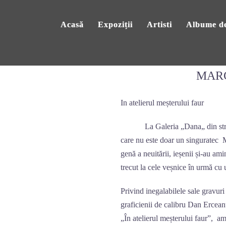
Acasă
Expoziții
Artisti
Albume de
MARC
In atelierul meșterului faur
La Galeria „Dana„ din strada C
care nu este doar un singuratec Me
genă a neuitării, ieșenii și-au am
trecut la cele veșnice în urmă cu 
Privind inegalabilele sale gravuri
graficienii de calibru Dan Erce
„În atelierul meșterului faur”, am