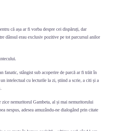
ntru că așa ar fi vorba despre cei dispăruți, dar
re dânsul erau exclusiv pozitive pe tot parcursul anilor
ntecului.
fanatic, stângist sub acoperire de parcă ar fi trăit în
n intelectual cu lecturile la zi, știind a scrie, a citi și a
.
zice nemuritorul Gambeta, al și mai nemuritorului
ubea nespus, adesea amuzându-ne dialogând prin citate