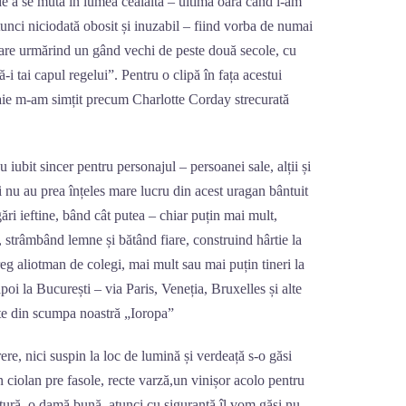
e a se muta în lumea cealaltă – ultima oară când l-am
tunci niciodată obosit și inuzabil – fiind vorba de numai
sare urmărind un gând vechi de peste două secole, cu
-i tai capul regelui”. Pentru o clipă în fața acestui
ie m-am simțit precum Charlotte Corday strecurată
u iubit sincer pentru personajul – persoanei sale, alții și
ii nu au prea înțeles mare lucru din acest uragan bântuit
ri ieftine, bând cât putea – chiar puțin mai mult,
, strâmbând lemne și bătând fiare, construind hârtie la
eg aliotman de colegi, mai mult sau mai puțin tineri la
apoi la București – via Paris, Veneția, Bruxelles și alte
ute din scumpa noastră „Ioropa”
e, nici suspin la loc de lumină și verdeață s-o găsi
 ciolan pre fasole, recte varză,un vinișor acolo pentru
ătură, o damă bună, atunci cu siguranță îl vom găsi nu