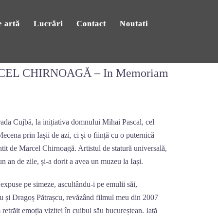
 artă
Lucrări
Contact
Noutati
EL CHIRNOAGĂ – In Memoriam
ujbă, la inițiativa domnului Mihai Pascal, cel
cena prin Iașii de azi, ci și o ființă cu o puternică
intit de Marcel Chirnoagă. Artistul de statură universală,
un an de zile, și-a dorit a avea un muzeu la Iași.
 expuse pe simeze, ascultându-i pe emulii săi,
anu și Dragoș Pătrașcu, revăzând filmul meu din 2007
 retrăit emoția vizitei în cuibul său bucureștean. Iată