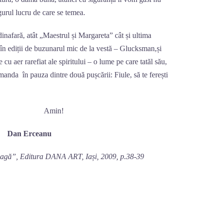
gurul lucru de care se temea.
 dinafară, atât „Maestrul și Margareta” cât și ultima
 în ediții de buzunarul mic de la vestă – Glucksman,și
le cu aer rarefiat ale spiritului – o lume pe care tatăl său,
omanda în pauza dintre două pușcării: Fiule, să te ferești
n!
eanu
agă”, Editura DANA ART, Iași, 2009, p.38-39