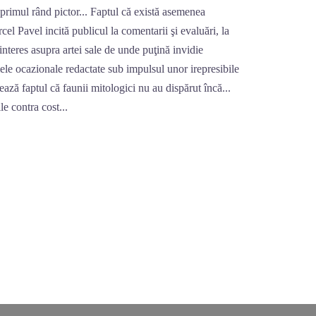
n primul rând pictor... Faptul că există asemenea
el Pavel incită publicul la comentarii şi evaluări, la
interes asupra artei sale de unde puţină invidie
ele ocazionale redactate sub impulsul unor irepresibile
ează faptul că faunii mitologici nu au dispărut încă...
ile contra cost...