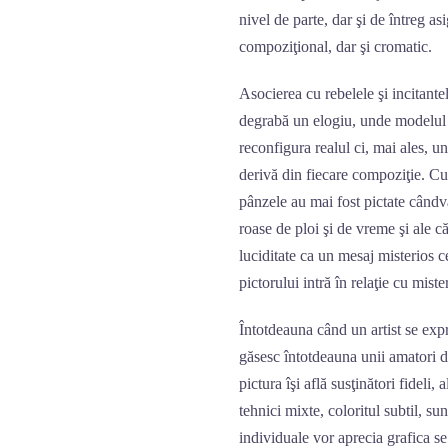
nivel de parte, dar şi de întreg as
compoziţional, dar şi cromatic.
Asocierea cu rebelele şi incitante
degrabă un elogiu, unde modelul 
reconfigura realul ci, mai ales, u
derivă din fiecare compoziţie. Cul
pânzele au mai fost pictate cândv
roase de ploi şi de vreme şi ale c
luciditate ca un mesaj misterios c
pictorului intră în relaţie cu mis
Întotdeauna când un artist se expri
găsesc întotdeauna unii amatori de
pictura îşi află susţinători fideli,
tehnici mixte, coloritul subtil, su
individuale vor aprecia grafica se