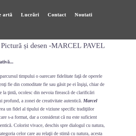
 artă
Lucrări
Contact
Noutati
Pictură și desen -MARCEL PAVEL
tivă...
parcursul timpului o oarecare fidelitate faţă de operele
ţi fie din comoditate fie sau găsit pe ei înşişi, chiar de
e la ţintă, ocolesc din nevoia firească de clarificări
ui profund, a zonei de creativitate autentică.
Marcel
ea un fidel al tipului de viziune specific tradiţiilor
 care s-a format, dar a considerat că nu este suficient
tentică. Colorist vivace, deschis spre dialogul cu natura,
 categoria celor care au relaţii de stimă cu natura, acesta