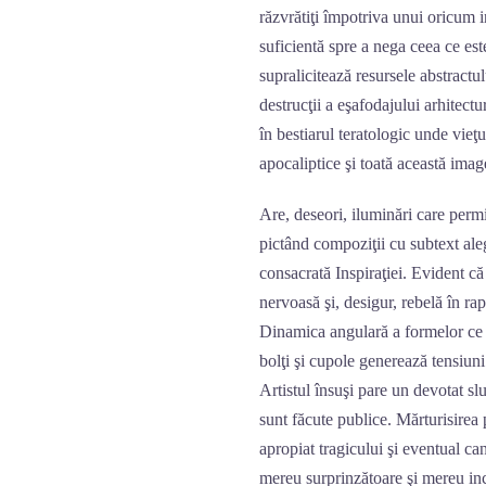
răzvrătiţi împotriva unui oricum i
suficientă spre a nega ceea ce este
supralicitează resursele abstractu
destrucţii a eşafodajului arhitectu
în bestiarul teratologic unde vieţ
apocaliptice şi toată această imag
Are, deseori, iluminări care permi
pictând compoziţii cu subtext aleg
consacrată Inspiraţiei. Evident 
nervoasă şi, desigur, rebelă în ra
Dinamica angulară a formelor ce e
bolţi şi cupole generează tensiuni 
Artistul însuşi pare un devotat slu
sunt făcute publice. Mărturisirea 
apropiat tragicului şi eventual c
mereu surprinzătoare şi mereu inc