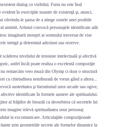
nexistent dialog cu vizibilul. Furia nu este însă
 evident în exerciţiile noastre de existenţă şi, atunci,
lui oferindu-le şansa de a atinge zonele unei posibile
ral amintit. Artistul convocă personajele identificate atât
uiesc imaginarii monştri ai somnului traversat de vise
erie intrigă şi determină adeziuni sau rezerve.
t scăderea nivelului de tensiune intelectuală şi afectivă
oric, astfel încât poate realiza o excelentă compoziţie
că nu remarcăm vreo muză din Olymp ci doar o structură
port cu chietudinea netulburată de vreun gând a altora...
vocă austeritatea şi hieratismul unor arcade sau ogive,
afective identificate în formele austere ale spiritualului.
jitor al frăţiilor de breaslă cu deosebirea că secretele lui
prin imagine relevă spiritualitatea unui personaj
andidat la excomunicare. Articulaţiile compoziţionale
itante prin geometriile secrete ale formelor dinamice la