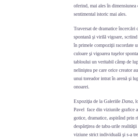
oferind, mai ales în dimensiunea 
sentimental istoric mai ales.
Traversat de dramatice încercări 
spontană şi virilă vigoare, scriin
în primele compoziţii racordate u
culoare şi vigoarea tuşelor sponta
tabloului un veritabil câmp de l
neliniştea pe care orice creator a
unui toreador intrat în arenă şi lu
onoarei.
Expoziţia de la Galeriile
Dana
, 
Pavel face din viziunile grafice a
gotice, dramatice, aspirând prin r
despărţirea de tabu-urile realităţ
viziune strict individuală şi s-a t