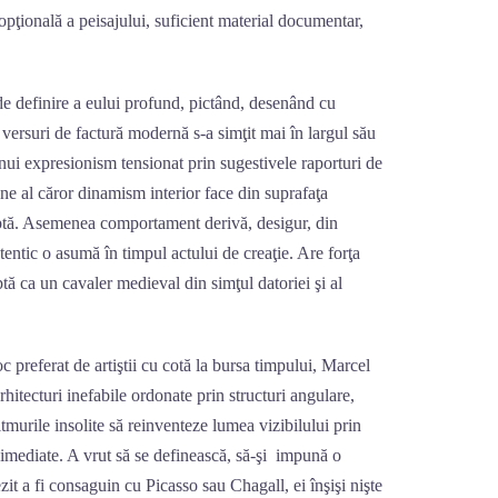
opţională a peisajului, suficient material documentar,
de definire a eului profund, pictând, desenând cu
d versuri de factură modernă s-a simţit mai în largul său
nui expresionism tensionat prin sugestivele raporturi de
ne al căror dinamism interior face din suprafaţa
uptă. Asemenea comportament derivă, desigur, din
utentic o asumă în timpul actului de creaţie. Are forţa
ptă ca un cavaler medieval din simţul datoriei şi al
loc preferat de artiştii cu cotă la bursa timpului, Marcel
rhitecturi inefabile ordonate prin structuri angulare,
itmurile insolite să reinventeze lumea vizibilului prin
ii imediate. A vrut să se definească, să-şi impună o
rezit a fi consaguin cu Picasso sau Chagall, ei înşişi nişte