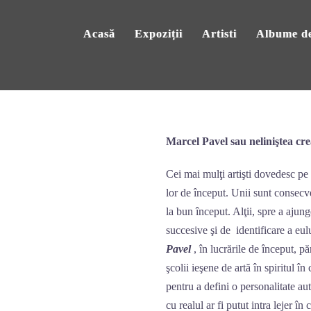
Acasă
Expoziții
Artisti
Albume de
Marcel Pavel sau neliniştea crea
Cei mai mulţi artişti dovedesc pe 
lor de început. Unii sunt consecven
la bun început. Alţii, spre a ajung
succesive şi de identificare a eul
Pavel
, în lucrările de început, păr
şcolii ieşene de artă în spiritul în
pentru a defini o personalitate au
cu realul ar fi putut intra lejer în