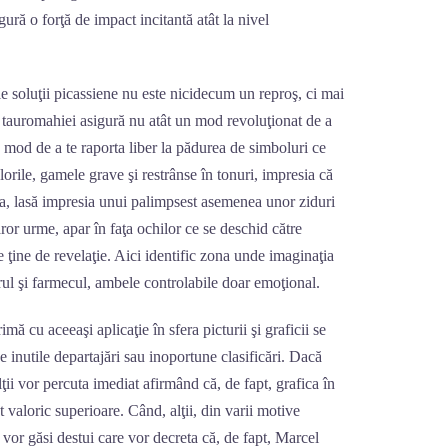
igură o forţă de impact incitantă atât la nivel
le soluţii picassiene nu este nicidecum un reproş, ci mai
tauromahiei asigură nu atât un mod revoluţionat de a
n mod de a te raporta liber la pădurea de simboluri ce
orile, gamele grave şi restrânse în tonuri, impresia că
a, lasă impresia unui palimpsest asemenea unor ziduri
ăror urme, apar în faţa ochilor ce se deschid către
e ţine de revelaţie. Aici identific zona unde imaginaţia
terul şi farmecul, ambele controlabile doar emoţional.
mă cu aceeaşi aplicaţie în sfera picturii şi graficii se
 inutile departajări sau inoportune clasificări. Dacă
 alţii vor percuta imediat afirmând că, de fapt, grafica în
nt valoric superioare. Când, alţii, din varii motive
 vor găsi destui care vor decreta că, de fapt, Marcel