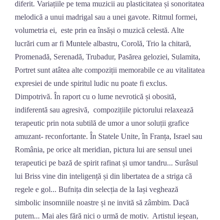
diferit. Variațiile pe tema muzicii au plasticitatea și sonoritatea
melodică a unui madrigal sau a unei gavote. Ritmul formei,
volumetria ei, este prin ea însăși o muzică celestă. Alte
lucrări cum ar fi Muntele albastru, Corolă, Trio la chitară,
Promenadă, Serenadă, Trubadur, Pasărea geloziei, Sulamita,
Portret sunt atâtea alte compoziții memorabile ce au vitalitatea
expresiei de unde spiritul ludic nu poate fi exclus.
Dimpotrivă. În raport cu o lume nevrotică și obosită,
indiferentă sau agresivă, compozițiile pictorului relaxează
terapeutic prin nota subtilă de umor a unor soluții grafice
amuzant- reconfortante. În Statele Unite, în Franța, Israel sau
România, pe orice alt meridian, pictura lui are sensul unei
terapeutici pe bază de spirit rafinat și umor tandru... Surâsul
lui Briss vine din inteligență și din libertatea de a striga că
regele e gol... Bufnița din selecția de la Iași veghează
simbolic insomniile noastre și ne invită să zâmbim. Dacă
putem... Mai ales fără nici o urmă de motiv. Artistul ieșean,