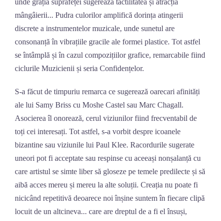
unde grația suprafeței sugerează tactilitatea și atracția
mângâierii... Pudra culorilor amplifică dorința atingerii
discrete a instrumentelor muzicale, unde sunetul are
consonanță în vibrațiile gracile ale formei plastice. Tot astfel
se întâmplă și în cazul compozițiilor grafice, remarcabile fiind
ciclurile Muzicienii și seria Confidențelor.
S-a făcut de timpuriu remarca ce sugerează oarecari afinități
ale lui Samy Briss cu Moshe Castel sau Marc Chagall.
Asocierea îl onorează, cerul viziunilor fiind frecventabil de
toți cei interesați. Tot astfel, s-a vorbit despre icoanele
bizantine sau viziunile lui Paul Klee. Racordurile sugerate
uneori pot fi acceptate sau respinse cu aceeași nonșalanță cu
care artistul se simte liber să gloseze pe temele predilecte și să
aibă acces mereu și mereu la alte soluții. Creația nu poate fi
nicicând repetitivă deoarece noi înșine suntem în fiecare clipă
locuit de un altcineva... care are dreptul de a fi el însuși,