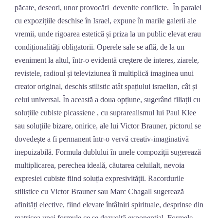
păcate, deseori, unor provocări devenite conflicte. În paralel
cu expozițiile deschise în Israel, expune în marile galerii ale
vremii, unde rigoarea estetică și priza la un public elevat erau
condiționalități obligatorii. Operele sale se află, de la un
eveniment la altul, într-o evidentă creștere de interes, ziarele,
revistele, radioul și televiziunea îi multiplică imaginea unui
creator original, deschis stilistic atât spațiului israelian, cât și
celui universal. În această a doua opțiune, sugerând filiații cu
soluțiile cubiste picassiene , cu suprarealismul lui Paul Klee
sau soluțiile bizare, onirice, ale lui Victor Brauner, pictorul se
dovedește a fi permanent într-o vervă creativ-imaginativă
inepuizabilă. Formula dublului în unele compoziții sugerează
multiplicarea, perechea ideală, căutarea celuilalt, nevoia
expresiei cubiste fiind soluția expresivității. Racordurile
stilistice cu Victor Brauner sau Marc Chagall sugerează
afinități elective, fiind elevate întâlniri spirituale, desprinse din
matricea unei formule ce se dezvoltă exponențial. Formele