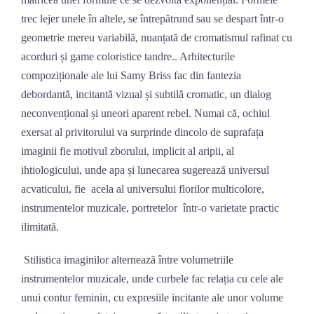
trec lejer unele în altele, se întrepătrund sau se despart într-o
geometrie mereu variabilă, nuanțată de cromatismul rafinat cu
acorduri și game coloristice tandre.. Arhitecturile
compoziționale ale lui Samy Briss fac din fantezia
debordantă, incitantă vizual și subtilă cromatic, un dialog
neconvențional și uneori aparent rebel. Numai că, ochiul
exersat al privitorului va surprinde dincolo de suprafața
imaginii fie motivul zborului, implicit al aripii, al
ihtiologicului, unde apa și lunecarea sugerează universul
acvaticului, fie acela al universului florilor multicolore,
instrumentelor muzicale, portretelor într-o varietate practic
ilimitată.
Stilistica imaginilor alternează între volumetriile
instrumentelor muzicale, unde curbele fac relația cu cele ale
unui contur feminin, cu expresiile incitante ale unor volume