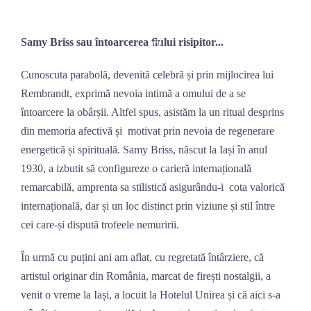
Skip
to
Samy Briss sau întoarcerea fiului risipitor...
content
Cunoscuta parabolă, devenită celebră și prin mijlocirea lui
Rembrandt, exprimă nevoia intimă a omului de a se
întoarcere la obârșii. Altfel spus, asistăm la un ritual desprins
din memoria afectivă și motivat prin nevoia de regenerare
energetică și spirituală. Samy Briss, născut la Iași în anul
1930, a izbutit să configureze o carieră internațională
remarcabilă, amprenta sa stilistică asigurându-i cota valorică
internațională, dar și un loc distinct prin viziune și stil între
cei care-și dispută trofeele nemuririi.
În urmă cu puțini ani am aflat, cu regretată întârziere, că
artistul originar din România, marcat de firești nostalgii, a
venit o vreme la Iași, a locuit la Hotelul Unirea și că aici s-a