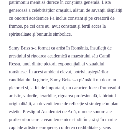
patrimoniu menit să dureze în conștiința generală. Lista
generoasă a celebrităților orașului, alături de savanții răsplătiți
cu onoruri academice i-a inclus constant și pe creatorii de
frumos, pe cei care au avut constant și fertil acces la
spiritualitate și bunurile simbolice.
Samy Briss s-a format ca artist în România, însuflețit de
prestigiul și rigoarea academică a maestrului său Camil
Ressu, unul dintre pictorii exponențiali ai vizualului
românesc. În acest ambient elevat, potrivit așteptărilor
candidatului la glorie, Samy Briss s-a plămădit nu doar un
pictor ci și, la fel de important, un caracter. Ideea frumosului
artistic, valorile, ierarhiile, rigoarea profesională, labirintul
originalității, au devenit teme de reflecție și strategie în plan
estetic. Prestigiul Academiei de Artă, numele sonore ale
profesorilor care aveau temeinice studii în țară și în marile
capitale artistice europene, conferea credibilitate și sens