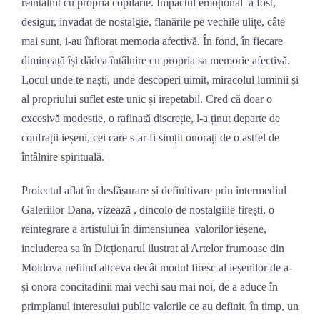
reîntâlnit cu propria copilărie. Impactul emoțional a fost,
desigur, invadat de nostalgie, flanările pe vechile ulițe, câte
mai sunt, i-au înfiorat memoria afectivă. În fond, în fiecare
dimineață își dădea întâlnire cu propria sa memorie afectivă.
Locul unde te naști, unde descoperi uimit, miracolul luminii și
al propriului suflet este unic și irepetabil. Cred că doar o
excesivă modestie, o rafinată discreție, l-a ținut departe de
confrații ieșeni, cei care s-ar fi simțit onorați de o astfel de
întâlnire spirituală.
Proiectul aflat în desfășurare și definitivare prin intermediul
Galeriilor Dana, vizează , dincolo de nostalgiile firești, o
reintegrare a artistului în dimensiunea valorilor ieșene,
includerea sa în Dicționarul ilustrat al Artelor frumoase din
Moldova nefiind altceva decât modul firesc al ieșenilor de a-
și onora concitadinii mai vechi sau mai noi, de a aduce în
primplanul interesului public valorile ce au definit, în timp, un