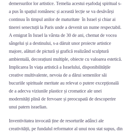
demersurilor lor artistice. Temelia acestui eșafodaj spiritual s-
a pus în spațiul românesc și această lecție se va desăvârși
continuu în timpul anilor de maturitate în Israel și chiar ai
tinerei senectuții la Paris unde a devenit un nume respectabil.
A emigrat în Israel la vârsta de 30 de ani, chemat de vocea
sângelui și a destinului, s-a dăruit unor proiecte artistice
majore, alături de pictură și grafică realizând sculptură
ambientală, decorațiuni multiple, obiecte cu valoarea estetică.
Implicarea în viața artistică a Israelului, disponibilitățile
creative multivalente, nevoia de a dărui semenilor săi
bucuriile spirituale meritate au relevat o putere excepțională
de a adecva viziunile plastice și cromatice ale unei
modernități plină de fervoare și preocupată de descoperire
unui patern israelian.
Inventivitatea invocată ține de resorturile adânci ale
creativității, pe fundalul reformator al unui nou stat supus, din