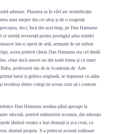
 adunare. Plasarea sa în vârf are semnificația
partea unui meșter din cei aleși și de o exigență
 percepea, deci, încă din acel timp, pe Dan Hatmanu
l ce merită reverență pentru prestigiul adus nobilei
onsacre într-o operă de artă, semnată de un rafinat
e fapt, aceea potrivit căreia Dan Hatmanu era cel dintâi
conclav, chiar dacă uneori nu din toată inima și cu mare
iu Baba, profesorul său de la Academia de Arte
primul harul și grăirea originală, se impusese cu atâta
i și invidioși dintre colegi nu aveau cum să-i conteste
istice Dan Hatmanu semăna până aproape la
ire născută, potrivit mărturisirii acestuia, din adorația
pede tânărul creator a luat distanță și și-a croit, cu
erent, drumul propriu. S-a petrecut această roditoare