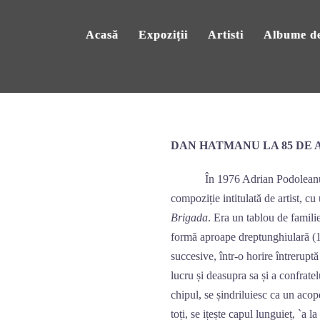
Acasă
Expoziții
Artisti
Albume de
DAN HATMANU LA 85 DE 
În 1976 Adrian Podoleanu a avut
compoziție intitulată de artist, c
Brigada
. Era un tablou de familie
formă aproape dreptunghiulară (14
succesive, într-o horire întrerupt
lucru și deasupra sa și a confratel
chipul, se șindriluiesc ca un acope
toți, se ițește capul lunguieț, `a