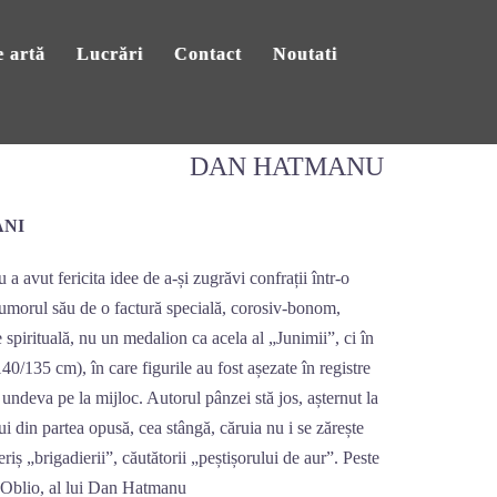
 artă
Lucrări
Contact
Noutati
DAN HATMANU
ANI
 fericita idee de a-și zugrăvi confrații într-o
u umorul său de o factură specială, corosiv-bonom,
 spirituală, nu un medalion ca acela al „Junimii”, ci în
0/135 cm), în care figurile au fost așezate în registre
ă undeva pe la mijloc. Autorul pânzei stă jos, așternut la
ui din partea opusă, cea stângă, căruia nu i se zărește
riș „brigadierii”, căutătorii „peștișorului de aur”. Peste
 la Oblio, al lui Dan Hatmanu