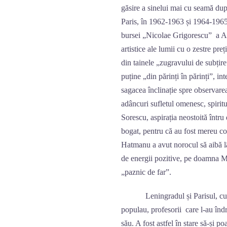
găsire a sinelui mai cu seamă după
Paris, în 1962-1963 și 1964-1965,
bursei „Nicolae Grigorescu” a A
artistice ale lumii cu o zestre pr
din tainele „zugravului de subțire
puține „din părinți în părinți”, i
sagacea înclinație spre observarea 
adâncuri sufletul omenesc, spirit
Sorescu, aspirația neostoită întru
bogat, pentru că au fost mereu co
Hatmanu a avut norocul să aibă lâ
de energii pozitive, pe doamna Ma
„paznic de far”.
Leningradul și Parisul, cu muze
populau, profesorii care l-au îndru
său. A fost astfel în stare să-și p