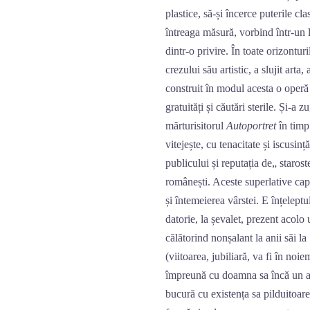
plastice, să-și încerce puterile 
întreaga măsură, vorbind într-un l
dintr-o privire. În toate orizontu
crezului său artistic, a slujit arta
construit în modul acesta o operă 
gratuități și căutări sterile. Și-a 
mărturisitorul
Autoportret
în timp.
vitejește, cu tenacitate și iscusinț
publicului și reputația de„ starost
românești. Aceste superlative ca
și întemeierea vârstei. E înțeleptul
datorie, la șevalet, prezent acolo
călătorind nonșalant la anii săi l
(viitoarea, jubiliară, va fi în no
împreună cu doamna sa încă un alb
bucură cu existența sa pilduitoare,