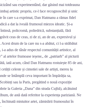
clasicizând sau experimentând, dar găsind mai totdeauna
imbaj artistic propriu, ce-l face recognoscibil și unic
rile în care s-a exprimat, Dan Hatmanu a rămas fidel
, adică a dat la iveală frumosul miezos ideatic. Și-a
întinsă, policromă, poliedrică, substanțială, fără
zugrăvit ceas de ceas, zi de zi, an de an, expresivul și
 Acest drum de la care nu s-a abătut, ci l-a străbătut
ă, i-a adus de tânăr respectul comunității artistice, al
e” al artelor frumoase ieșene,, de „patriarh” al picturii
pătă, iată acum, când Dan Hatmanu rostuiește 85 de ani,
 cetății celeste și cimotiei sale de artiști, mereu la
 unde se întâmplă ceva important în împărăția sa,
a Scobinți sau la Paris, pregătind o nouă expoziție
iembrie la Galeria „Dana” din strada Cujbă), alcătuind
um, de astă dată referitor la experiența pariziană. Ne
 închinată mistuitor artei, zămislirii frumosului în