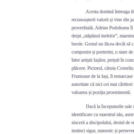
Acesta domină întreaga ilustră
recunoașterii valorii și vine din 
proverbială. Adrian Podoleanu îl
drept „stăpânul inelelor”, maestru
bresle. Gestul nu făcea decât să c
componist și portretist, o stare d
între artiștii Iașilor, prețuit în 
plăcere. Pictorul, căruia Cornel
Frumoase de la Iași, îi remarcase 
autoritate că nici cei mai cârtitor
valoarea și poziția proeminentă.
Dacă la începuturile sale art
identificare cu maestrul său, asemu
sinceră a discipolului, destul de re
instinct sigur, statornic și persev