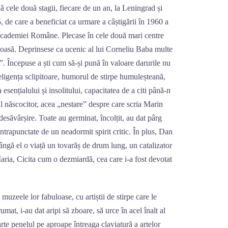
 cele două stagii, fiecare de un an, la Leningrad și
 de care a beneficiat ca urmare a câștigării în 1960 a
cademiei Române. Plecase în cele două mari centre
ețioasă. Deprinsese ca ucenic al lui Corneliu Baba multe
”. Începuse a ști cum să-și pună în valoare darurile nu
nteligența sclipitoare, humorul de stirpe humuleșteană,
esențialului și insolitului, capacitatea de a citi până-n
ul născocitor, acea „nestare” despre care scria Marin
 desăvârșire. Toate au germinat, încolțit, au dat pârg
ntrapunctate de un neadormit spirit critic. În plus, Dan
ngă el o viață un tovarăș de drum lung, un catalizator
ria, Cicita cum o dezmiardă, cea care i-a fost devotat
ele lor fabuloase, cu artiștii de stirpe care le
mat, i-au dat aripi să zboare, să urce în acel înalt al
oarte penelul pe aproape întreaga claviatură a artelor