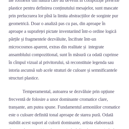
ale formelor din natură care au devenit în compoziție pretexte
plastice pentru definirea conținutului mesajelor, sunt mascate
prin prelucrarea lor pînă la limita abstracțiilor de sorginte pur
geometrică. Doar o analiză pas cu pas, din aproape în
aproape a suprafeței pictate inventariind într-o ordine logică
părțile și fragmentele dezvăluite, încifrate într-un
microcosmos aparent, extras din realitate și integrate
ansamblului compozitional, sunt în măsură ca odată cuprinse
în cîmpul vizual al privitorului, să reconstituie legenda sau
istoria ascunsă sub acele straturi de culoare și semnificantele
structuri plastice.
Temperamental, autoarea se dezvăluie prin opțiune
frecventă de folosire a unor dominante cromatice clare,
tranșante, am putea spune. Fundamentul armoniilor cromatice
este o culoare definită tonal aproape de starea pură. Odată
stabilit acest suport al culorii dominante, artista elaborează