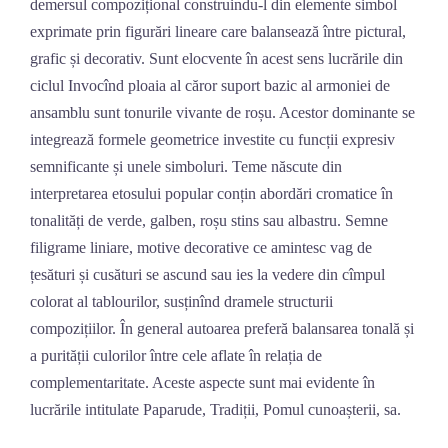
demersul compozițional construindu-l din elemente simbol
exprimate prin figurări lineare care balansează între pictural,
grafic și decorativ. Sunt elocvente în acest sens lucrările din
ciclul Invocînd ploaia al căror suport bazic al armoniei de
ansamblu sunt tonurile vivante de roșu. Acestor dominante se
integrează formele geometrice investite cu funcții expresiv
semnificante și unele simboluri. Teme născute din
interpretarea etosului popular conțin abordări cromatice în
tonalități de verde, galben, roșu stins sau albastru. Semne
filigrame liniare, motive decorative ce amintesc vag de
țesături și cusături se ascund sau ies la vedere din cîmpul
colorat al tablourilor, susținînd dramele structurii
compozițiilor. În general autoarea preferă balansarea tonală și
a purității culorilor între cele aflate în relația de
complementaritate. Aceste aspecte sunt mai evidente în
lucrările intitulate Paparude, Tradiții, Pomul cunoașterii, sa.