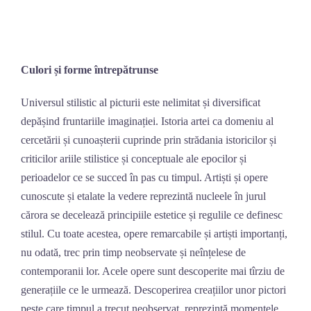
Skip
to
content
Culori și forme întrepătrunse
Universul stilistic al picturii este nelimitat și diversificat
depășind fruntariile imaginației. Istoria artei ca domeniu al
cercetării și cunoașterii cuprinde prin strădania istoricilor și
criticilor ariile stilistice și conceptuale ale epocilor și
perioadelor ce se succed în pas cu timpul. Artiști și opere
cunoscute și etalate la vedere reprezintă nucleele în jurul
cărora se decelează principiile estetice și regulile ce definesc
stilul. Cu toate acestea, opere remarcabile și artiști importanți,
nu odată, trec prin timp neobservate și neînțelese de
contemporanii lor. Acele opere sunt descoperite mai tîrziu de
generațiile ce le urmează. Descoperirea creațiilor unor pictori
peste care timpul a trecut neobservat, reprezintă momentele