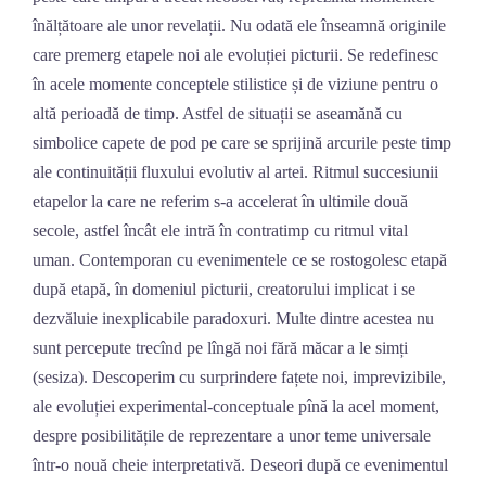
înălțătoare ale unor revelații. Nu odată ele înseamnă originile
care premerg etapele noi ale evoluției picturii. Se redefinesc
în acele momente conceptele stilistice și de viziune pentru o
altă perioadă de timp. Astfel de situații se aseamănă cu
simbolice capete de pod pe care se sprijină arcurile peste timp
ale continuității fluxului evolutiv al artei. Ritmul succesiunii
etapelor la care ne referim s-a accelerat în ultimile două
secole, astfel încât ele intră în contratimp cu ritmul vital
uman. Contemporan cu evenimentele ce se rostogolesc etapă
după etapă, în domeniul picturii, creatorului implicat i se
dezvăluie inexplicabile paradoxuri. Multe dintre acestea nu
sunt percepute trecînd pe lîngă noi fără măcar a le simți
(sesiza). Descoperim cu surprindere fațete noi, imprevizibile,
ale evoluției experimental-conceptuale pînă la acel moment,
despre posibilitățile de reprezentare a unor teme universale
într-o nouă cheie interpretativă. Deseori după ce evenimentul