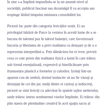
în sine s-a împlinit impunîndu-se la un anumit nivel al
societății, publicul fascinat sau dezamăgit îl va accepta sau
respinge lăsînd timpului misiunea consolidării lui.
Pictorii fac parte din categoria fericiților sorții. Ei au
privilegiul hărăzit de Parce la venirea în acestă lume de a se
bucura de talentul pus în talerul balanței, care favorizează
bucuria și libertatea de a privi realitatea cu detașare și de a o
reprezenta interpretînd-o. Prin tălmăcirea lor ei ivesc privirii
ceea ce este peren din realitatea fizică a lumii în care trăiesc
sub formă esențializată, expresivă și binefăcătoare prin
frumusețea plastică a formelor și culorilor. Izolați într-un
aparent con de umbră, dorind instinctiv să nu fie văzuți și
deranjați de cei din jur, mulți dintre ei curioși și indiscreți,
pictorii se simt fericiți cu adevărat în spatele ușilor atelierului,
unde trăiesc intens sentimentul viselor împlinite. Ei trăiesc din
plin starea de plenitudine creativă în acel spațiu sacru al