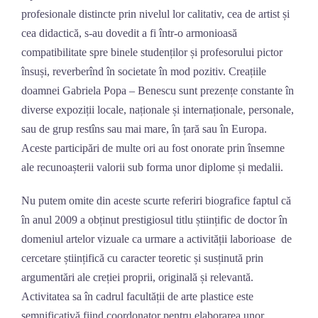
profesionale distincte prin nivelul lor calitativ, cea de artist și
cea didactică, s-au dovedit a fi într-o armonioasă
compatibilitate spre binele studenților și profesorului pictor
însuși, reverberînd în societate în mod pozitiv. Creațiile
doamnei Gabriela Popa – Benescu sunt prezențe constante în
diverse expoziții locale, naționale și internaționale, personale,
sau de grup restîns sau mai mare, în țară sau în Europa.
Aceste participări de multe ori au fost onorate prin însemne
ale recunoașterii valorii sub forma unor diplome și medalii.
Nu putem omite din aceste scurte referiri biografice faptul că
în anul 2009 a obținut prestigiosul titlu științific de doctor în
domeniul artelor vizuale ca urmare a activității laborioase de
cercetare științifică cu caracter teoretic și susținută prin
argumentări ale creției proprii, originală și relevantă.
Activitatea sa în cadrul facultății de arte plastice este
semnificativă fiind coordonator pentru elaborarea unor