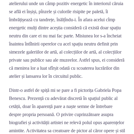
atelierului unde un câmp pozitiv energetic în interiorul căruia
se află ei înșiși, pînzele și culorile risipite pe paletă, îi
îmbrățișează cu tandrețe, înălțîndu-i. În afara acelui cîmp
energetic mulți dintre aceștia consideră că există doar spațiu
neutru din care ei nu mai fac parte. Misiunea lor s-a încheiat
înaintea întîlnirii operelor cu acel spațiu neutru definit prin
simezele galeriilor de artă, al colecțiilor de artă, al colecțiilor
private sau publice sau ale muzeelor. Astfel spus, ei consideră
că menirea lor a luat sfîrșit odată cu scoaterea lucrărilor din
atelier și lansarea lor în circuitul public.
Dintr-o astfel de spiță mi se pare a fi pictorița Gabriela Popa
Benescu. Prezență cu adevărat discretă în spațiul public al
cetății, doar în aparență pare a naște semne de întrebare
despre propria persoană. O privire cuprinzătoare asupra
biografiei și activității artistei ne relevă polul opus aparențelor
amintite. Activitatea sa creatoare de pictor al căror opere și stil