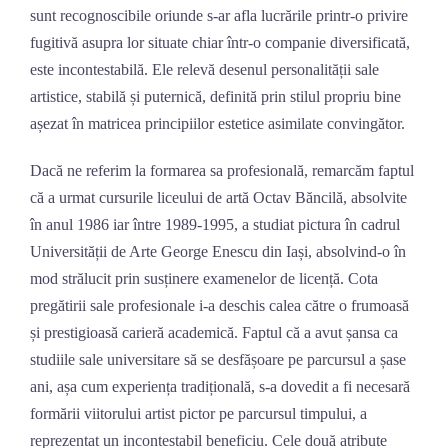
sunt recognoscibile oriunde s-ar afla lucrările printr-o privire
fugitivă asupra lor situate chiar într-o companie diversificată,
este incontestabilă. Ele relevă desenul personalității sale
artistice, stabilă și puternică, definită prin stilul propriu bine
așezat în matricea principiilor estetice asimilate convingător.
Dacă ne referim la formarea sa profesională, remarcăm faptul
că a urmat cursurile liceului de artă Octav Băncilă, absolvite
în anul 1986 iar între 1989-1995, a studiat pictura în cadrul
Universității de Arte George Enescu din Iași, absolvind-o în
mod strălucit prin susținere examenelor de licență. Cota
pregătirii sale profesionale i-a deschis calea către o frumoasă
și prestigioasă carieră academică. Faptul că a avut șansa ca
studiile sale universitare să se desfășoare pe parcursul a șase
ani, așa cum experiența tradițională, s-a dovedit a fi necesară
formării viitorului artist pictor pe parcursul timpului, a
reprezentat un incontestabil beneficiu. Cele două atribute