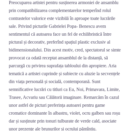
Preocuparea artistei pentru susținerea armoniei de ansamblu
prin compatibilizarea complementarelor temperînd rolul
contrastelor valorice este vizibilă în aproape toate lucrările
sale. Privind picturile Gabrielei Popa- Benescu avem
sentimentul că autoarea face un fel de echilibristică între
pictural și decorativ, preferînd spațiul plastic exclusiv al
bidimensionalului. Din acest motiv, cred, spectatorul se simte
provocat ca odată receptat ansamblul de la distanță, să
parcurgă cu privirea suprafața tabloului din apropiere. Aria
tematică a artistei cuprinde și subiecte cu aluzie la secvențele
din viața personală și socială, contemporană. Sunt
semnificative lucrări cu titluri ca Eu, Noi, Primavara, Limite,
Trasee, Acvariu sau Călătorii imaginare. Remarcăm în cazul
unor astfel de picturi preferința autoarei pentru game
cromatice dominante în albastru, violet, ocru galben sau roșu
dar și susținute prin tonuri tulburate de verde cald, asociate
unor prezențe ale brunurilor și ocrului pămîntiu.