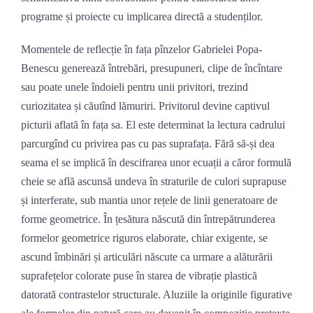
programe și proiecte cu implicarea directă a studenților.
Momentele de reflecție în fața pînzelor Gabrielei Popa-
Benescu generează întrebări, presupuneri, clipe de încîntare
sau poate unele îndoieli pentru unii privitori, trezind
curiozitatea și căutînd lămuriri. Privitorul devine captivul
picturii aflată în fața sa. El este determinat la lectura cadrului
parcurgînd cu privirea pas cu pas suprafața. Fără să-și dea
seama el se implică în descifrarea unor ecuații a căror formulă
cheie se află ascunsă undeva în straturile de culori suprapuse
și interferate, sub mantia unor rețele de linii generatoare de
forme geometrice. În țesătura născută din întrepătrunderea
formelor geometrice riguros elaborate, chiar exigente, se
ascund îmbinări și articulări născute ca urmare a alăturării
suprafețelor colorate puse în starea de vibrație plastică
datorată contrastelor structurale. Aluziile la originile figurative