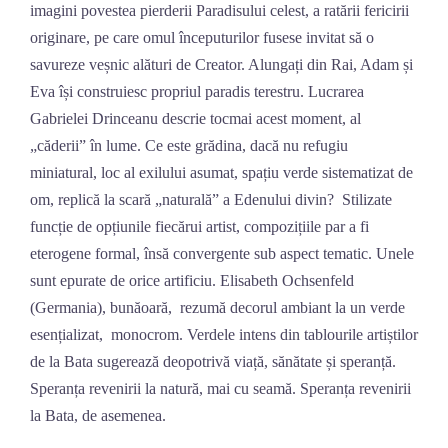
imagini povestea pierderii Paradisului celest, a ratării fericirii
originare, pe care omul începuturilor fusese invitat să o
savureze veșnic alături de Creator. Alungați din Rai, Adam și
Eva își construiesc propriul paradis terestru. Lucrarea
Gabrielei Drinceanu descrie tocmai acest moment, al
„căderii” în lume. Ce este grădina, dacă nu refugiu
miniatural, loc al exilului asumat, spațiu verde sistematizat de
om, replică la scară „naturală” a Edenului divin? Stilizate
funcție de opțiunile fiecărui artist, compozițiile par a fi
eterogene formal, însă convergente sub aspect tematic. Unele
sunt epurate de orice artificiu. Elisabeth Ochsenfeld
(Germania), bunăoară, rezumă decorul ambiant la un verde
esențializat, monocrom. Verdele intens din tablourile artiștilor
de la Bata sugerează deopotrivă viață, sănătate și speranță.
Speranța revenirii la natură, mai cu seamă. Speranța revenirii
la Bata, de asemenea.