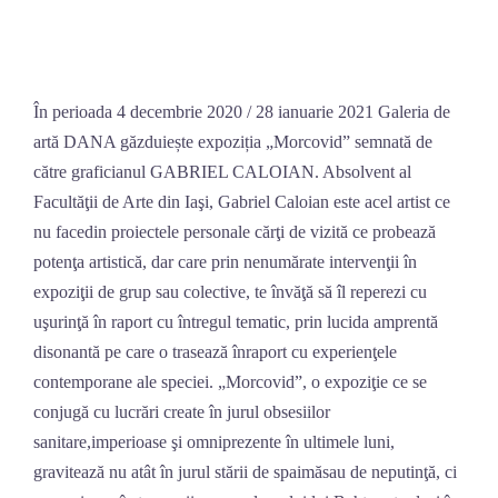
Skip
to
content
În perioada 4 decembrie 2020 / 28 ianuarie 2021 Galeria de
artă DANA găzduiește expoziția „Morcovid” semnată de
către graficianul GABRIEL CALOIAN. Absolvent al
Facultăţii de Arte din Iaşi, Gabriel Caloian este acel artist ce
nu facedin proiectele personale cărţi de vizită ce probează
potenţa artistică, dar care prin nenumărate intervenţii în
expoziţii de grup sau colective, te învăţă să îl reperezi cu
uşurinţă în raport cu întregul tematic, prin lucida amprentă
disonantă pe care o trasează înraport cu experienţele
contemporane ale speciei. „Morcovid”, o expoziţie ce se
conjugă cu lucrări create în jurul obsesiilor
sanitare,imperioase şi omniprezente în ultimele luni,
gravitează nu atât în jurul stării de spaimăsau de neputinţă, ci