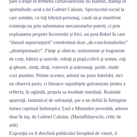
pare a irupe în termenii carnavalescului lui Bahton, traduşi în
spiritulludic-acid a lui Gabriel Caloian. Spectacolul social la
care asistăm, cu toţi hibrizii-personaj, caută să-şi manifeste
existenţa nu prin subminarea mecanismelor puterii, ci prin
exploatarea propriei încorsetări şi frici, un post-Babel în care
“dansul supravieţuirii” estedestinat doar „de-conchistadorilor”
„absimptomatici”. Fiinţe şi obiecte, instrumente şi fragmente
de corp, hibrizi şi aureole, roboţi şi peşti,colivii şi semne, roţi
şi gheare, zimţi, dinţi, voievozi şi astronauţi, şenile, multe
cozi şiumbre. Printre acestea, artistul nu pune întrebări, nici
nu observă pasiv, ci întoarce suprafeţele galvanizate pentru a
reflecta, în oglindă, propria sa irealitate imediată. Realulde
aparenţă, fantasticul de substanţă, par a nu defini în întregime
lumea cuprinsă îndistopica Țară a Minunilor povestită, adesea
doar în tuş, de Gabriel Caloian. (MariaBilașvschi, critic de
artă)
Expoziția va fi deschisă publicului începând de vineri, 4