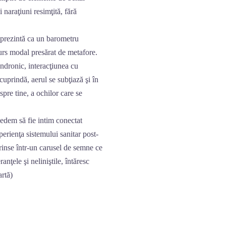
i naraţiuni resimţită, fără
se prezintă ca un barometru
urs modal presărat de metafore.
Andronic, interacţiunea cu
cuprindă, aerul se subţiază şi în
 spre tine, a ochilor care se
vedem să fie intim conectat
xperienţa sistemului sanitar post-
prinse într-un carusel de semne ce
anţele şi neliniştile, întăresc
artă)