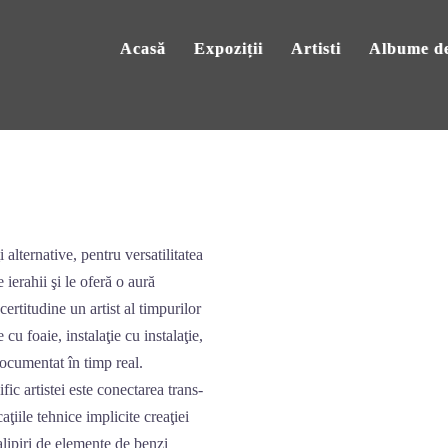
Acasă
Expoziții
Artisti
Albume de
 alternative, pentru versatilitatea
ierahii şi le oferă o aură
rtitudine un artist al timpurilor
 cu foaie, instalaţie cu instalaţie,
documentat în timp real.
fic artistei este conectarea trans-
aţiile tehnice implicite creaţiei
 alipiri de elemente de benzi