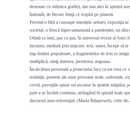
desenate cu stilistica grafiti), dar mai ales în spiritul une
îndoială, de fiecare fiinţă ce respiră pe planetă.
Privind-o fără a cunoaşte intenţiile artistei, expoziţia 
societal, o frescă hiper-umanizată a pandemiei, un disc
Odată ce intri, pas cu pas, în universul recent al Anei 
lucrarea, mediată prin mişcare, text, sunet, începe să te 
faţa liniilor şerpuitoare, a fragmentelor de text ce strigă
multiplică, simţi durerea, pierderea, angoasa.
Încărcătura personală a proiectului face ca tot ceea ce 
realităţii, portrete ale unor persoane reale, suferinde, e
covid, poveştile spuse ori ascunse în spatele măştilor, 
pare a se învârti continuu, strângând în spirală toate sper
discursul auto-referenţial. (Maria Bilașevschi, critic de 