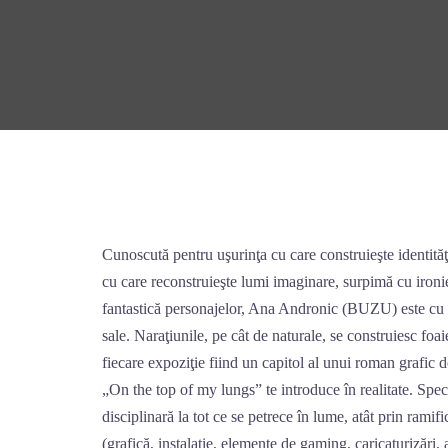
Skip
to
content
Cunoscută pentru uşurinţa cu care construieşte identităţi
cu care reconstruieşte lumi imaginare, surpimă cu ironie 
fantastică personajelor, Ana Andronic (BUZU) este cu ce
sale. Naraţiunile, pe cât de naturale, se construiesc foaie
fiecare expoziţie fiind un capitol al unui roman grafic 
„On the top of my lungs” te introduce în realitate. Speci
disciplinară la tot ce se petrece în lume, atât prin ramific
(grafică, instalaţie, elemente de gaming, caricaturizări,