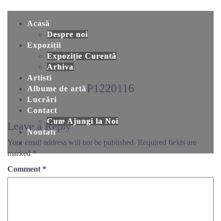
Skip
to
Acasă
content
Despre noi
Expoziții
Expoziție Curentă
Arhiva
Artisti
P1220116
Albume de artă
Lucrări
Contact
Cum Ajungi la Noi
Leave a Reply
Noutati
Your email address will not be published.
Required fields are
marked
*
Comment
*