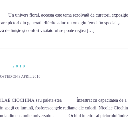
vers floral, aceasta este tema rezolvată de curatorii expoziţie
are pictori din generaţii diferite aduc un omagiu femeii în special şi
 linişte şi confort vizitatorul se poate regăsi […]
2010
POSTED ON
3 APRIL 2010
OLAE CIOCHINĂ sau paleta-stea Înzestrat cu capacitatea de a
n spaţii cu lumină, fosforescenţele radiante ale culorii, Nicolae Ciochin
 la dimensiunile universului. Ochiul interior al pictorului îndre