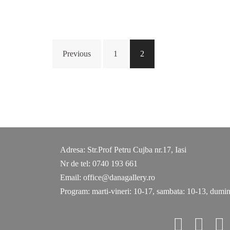
Posts
Previous
1
2
navigation
Adresa: Str.Prof Petru Cujba nr.17, Iasi
Nr de tel: 0740 193 661
Email: office@danagallery.ro
Program: marti-vineri: 10-17, sambata: 10-13, dumini
YouTube
Facebo
I