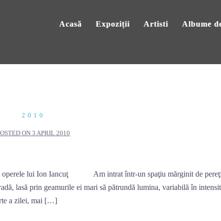
Acasă
Expoziții
Artisti
Albume de
2010
POSTED ON
3 APRIL 2010
n operele lui Ion Iancuţ Am intrat într-un spaţiu mărginit de pereţi
stradă, lasă prin geamurile ei mari să pătrundă lumina, variabilă în intensi
rte a zilei, mai […]