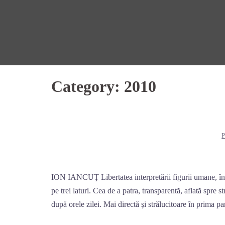
Skip
to
content
Category:
2010
ION IANCUŢ Libertatea interpretării figurii umane, î
pe trei laturi. Cea de a patra, transparentă, aflată spre 
după orele zilei. Mai directă şi strălucitoare în prima pa