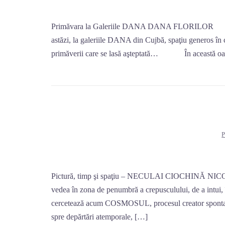
Primăvara la Galeriile DANA DANA FLORILOR Un uni
astăzi, la galeriile DANA din Cujbă, spaţiu generos în c
primăverii care se lasă aşteptată… În această oază de
Pictură, timp şi spaţiu – NECULAI CIOCHINĂ NIC
vedea în zona de penumbră a crepusculului, de a intui, î
cercetează acum COSMOSUL, procesul creator spontan
spre depărtări atemporale, […]