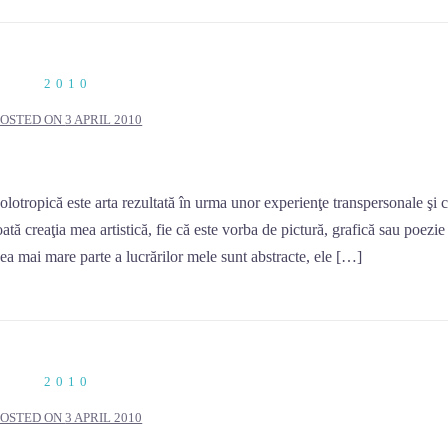
2010
POSTED ON
3 APRIL 2010
tropică este arta rezultată în urma unor experienţe transpersonale şi c
ată creaţia mea artistică, fie că este vorba de pictură, grafică sau poezie
cea mai mare parte a lucrărilor mele sunt abstracte, ele […]
2010
POSTED ON
3 APRIL 2010