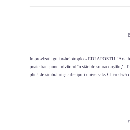
Improvizaţii guitar-holotropice- EDI APOSTU ”Arta holo
poate transpune privitorul în stări de supraconştiinţă. To
plină de simboluri şi arhetipuri universale. Chiar dacă 