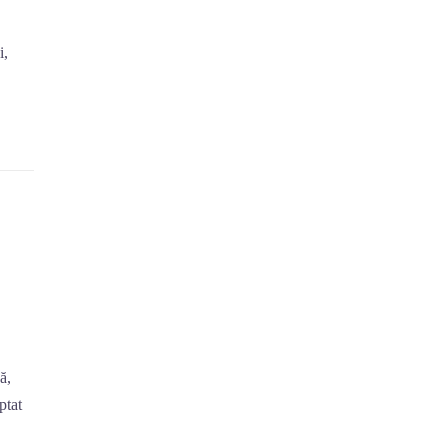
i,
ă,
ptat