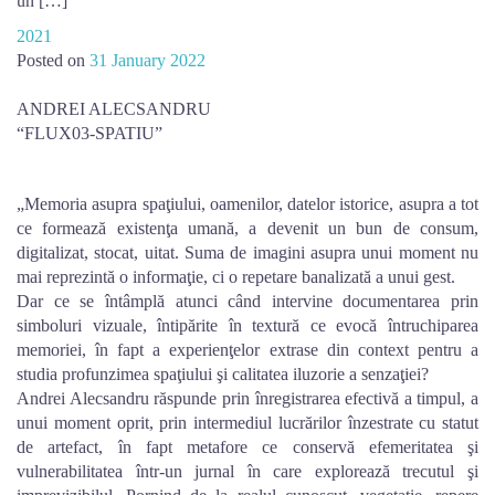
un […]
2021
Posted on
31 January 2022
ANDREI ALECSANDRU
“FLUX03-SPATIU”
„Memoria asupra spaţiului, oamenilor, datelor istorice, asupra a tot
ce formează existenţa umană, a devenit un bun de consum,
digitalizat, stocat, uitat. Suma de imagini asupra unui moment nu
mai reprezintă o informaţie, ci o repetare banalizată a unui gest.
Dar ce se întâmplă atunci când intervine documentarea prin
simboluri vizuale, întipărite în textură ce evocă întruchiparea
memoriei, în fapt a experienţelor extrase din context pentru a
studia profunzimea spaţiului şi calitatea iluzorie a senzaţiei?
Andrei Alecsandru răspunde prin înregistrarea efectivă a timpul, a
unui moment oprit, prin intermediul lucrărilor înzestrate cu statut
de artefact, în fapt metafore ce conservă efemeritatea şi
vulnerabilitatea într-un jurnal în care explorează trecutul şi