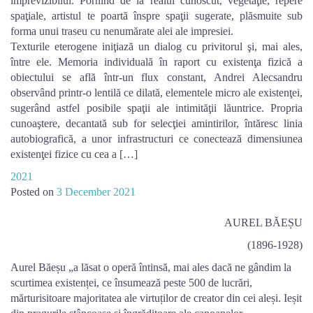
imprevizibilul. Pornind de la realul cunoscut, vegetaţie, repere
spaţiale, artistul te poartă înspre spaţii sugerate, plăsmuite sub
forma unui traseu cu nenumărate alei ale impresiei.
Texturile eterogene iniţiază un dialog cu privitorul şi, mai ales,
între ele. Memoria individuală în raport cu existenţa fizică a
obiectului se află într-un flux constant, Andrei Alecsandru
observând printr-o lentilă ce dilată, elementele micro ale existenţei,
sugerând astfel posibile spaţii ale intimităţii lăuntrice. Propria
cunoaştere, decantată sub for selecţiei amintirilor, întăresc linia
autobiografică, a unor infrastructuri ce conectează dimensiunea
existenţei fizice cu cea a […]
2021
Posted on
3 December 2021
AUREL BĂEȘU
(1896-1928)
Aurel Băeșu „a lăsat o operă întinsă, mai ales dacă ne gândim la
scurtimea existenței, ce însumează peste 500 de lucrări,
mărturisitoare majoritatea ale virtuților de creator din cei aleși. Ieșit