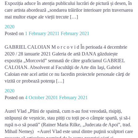
Expoziția aduce în atenția publicului lucrări de pictură și desen, în
care artista abordează „sondarea trăirilor interioare prin traversarea
mai multor etape ale vieții trecute […]
2020
Posted on
1 February 2021
1 February 2021
GABRIEL CALOIAN M o r c o v i d În perioada 4 decembrie
2020 / 28 ianuarie 2021 Galeria de artă DANA găzduiește
expoziția „Morcovid” semnată de către graficianul GABRIEL
CALOIAN. Absolvent al Facultăţii de Arte din Iaşi, Gabriel
Caloian este acel artist ce nu facedin proiectele personale cărţi de
vizită ce probează potenţa […]
2020
Posted on
4 October 2020
1 February 2021
Aurel Vlad „Plini de spaimă, cum n-au fost vreodată, risipiți,
străpunși de veșnicie, stau pitiți cu toții pe-o câmpie spartă, și să-i
rupă n-o să poată” (Rainer Maria Rilke, „Judecata de Apoi”, trad.
Mihail Nemeș) «Aurel Vlad este unul dintre puţinii sculptori care