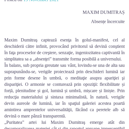
MAXIM DUMITRAȘ
Absențe încercuite
Maxim Dumitraş captează esenţa în golul-manifest, cel al
deschiderii către infinit, provocând privitorul să devină conştient
în faţa proceselor de creştere, senzaţie, ingeniozitatea captivantă în
simplitatea sa a „absenţei” transmite forma posibilă a universului.
În balans, sub propria greutate sau vânt, lovindu-se una de alta sau
suprapunându-se, verigile proiectează prin deschideri lumină iar
prin forme desene în umbră, o meditaţie asupra apariţiei şi
dispariţiei. O armonie se conturează prin opoziţii: flexibilitate și
forță, plenitudine și gol, lumină și umbră, mișcare și liniște. Prin
reducţia materialului şi sintaxa minimalistă, în natură, verigile
devin aureole de lumină, iar în spaţiul galeriei acestea poartă
amintirea amprentelor universalităţii, făcând ca peretele alb să
devină o mare pânză transparentă.
„Puritatea” artei lui Maxim Dumitraş emerge atât din
decorporalizarea materiei cât şi din raportul aproape imperceptibil