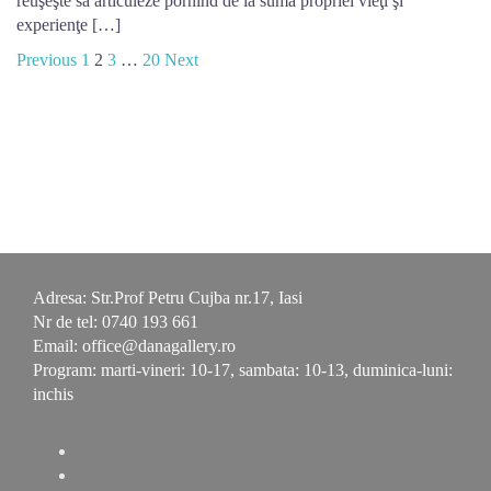
reuşeşte să articuleze pornind de la suma propriei vieţi şi
experienţe […]
Posts
Previous
1
2
3
…
20
Next
navigation
Adresa: Str.Prof Petru Cujba nr.17, Iasi
Nr de tel: 0740 193 661
Email: office@danagallery.ro
Program: marti-vineri: 10-17, sambata: 10-13, duminica-luni:
inchis
YouTube
Facebook