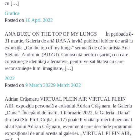
cu […]
Grafica
Posted on
16 April 2022
ANA BUZU ON THE TOP OF MY LUNGS În perioada 8-
31 martie, Galeria de artă DANA invită publicul iubitor de artă la
expoziția „On the top of my lungs” semnată de către artista Ana
Ștefania Andronic (BUZU). Cunoscută pentru uşurinţa cu care
construieşte identităţi alternative, pentru versatilitatea cu care
reconstruieşte lumi imaginare, […]
2022
Posted on
9 March 2022
9 March 2022
Adrian Crâșmaru VIRTUAL PLEIN AIR VIRTUAL PLEIN
AIR, expoziția personală a artistului Adrian Crâșmaru, la Galeria
„Dana”. Începând de marți, 1 februarie 2022, la Galeria „Dana”
din Iași (Str. Prof. Cujbă, nr.17) poate fi vizitat proiectul personal
al artistului Adrian Crîșmaru, eveniment care deschide programul
expozițional de anul acesta al galeriei. „VIRTUAL PLEIN AIR,