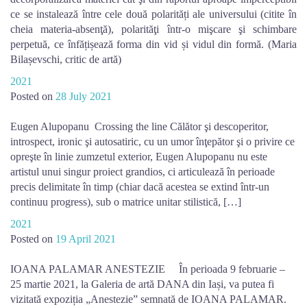
ce se instalează între cele două polarități ale universului (citite în
cheia materia-absenţă), polarităţi într-o mişcare şi schimbare
perpetuă, ce înfățișează forma din vid și vidul din formă. (Maria
Bilașevschi, critic de artă)
2021
Posted on
28 July 2021
Eugen Alupopanu Crossing the line Călător şi descoperitor,
introspect, ironic şi autosatiric, cu un umor înţepător şi o privire ce
opreşte în linie zumzetul exterior, Eugen Alupopanu nu este
artistul unui singur proiect grandios, ci articulează în perioade
precis delimitate în timp (chiar dacă acestea se extind într-un
continuu progress), sub o matrice unitar stilistică, […]
2021
Posted on
19 April 2021
IOANA PALAMAR ANESTEZIE În perioada 9 februarie –
25 martie 2021, la Galeria de artă DANA din Iași, va putea fi
vizitată expoziția „Anestezie” semnată de IOANA PALAMAR.