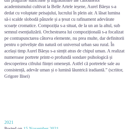
din pragurile stâncoase și îngrăditoare ale canoanelor
academismului cultivat la Belle Artele ieșene, Aurel Băeșu s-a
dedat cu voluptate peisajului, lucrului în plein air. A lăsat lumina
să-i scalde slobodă pânzele și a țesut cu rafinament adevărate
scoarțe cromatice. Compoziția s-a situat, de la un an la altul, sub
semnul esențializării. Orchestrarea lui compozițională s-a focalizat
pe contrapunctarea câtorva elemente, nu prea multe, dar definitorii
pentru o priveliște din natură ori universul urban sau rural. În
același timp Aurel Băeșu s-a simțit atras de chipul uman. A realizat
numeroase portrete printr-o profundă sondare psihologică și
descoperirea cifrului ființei omenești. Astfel că portretele sale au
consistență, adevăr uman și o lumină lăuntrică iradiantă.” (scriitor,
Grigore Ilisei)
2021
Posted on
15 November 2021