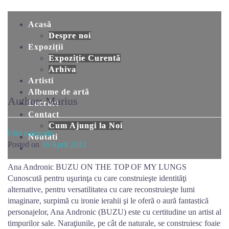
Skip
to
Acasă
content
Despre noi
Expoziții
Expoziție Curentă
Arhiva
Artisti
Albume de artă
Author:
Marius
Lucrări
Contact
Cum Ajungi la Noi
Fără categorie
Noutati
Posted on
16 April 2022
Ana Andronic BUZU ON THE TOP OF MY LUNGS
Cunoscută pentru uşurinţa cu care construieşte identităţi
alternative, pentru versatilitatea cu care reconstruieşte lumi
imaginare, surpimă cu ironie ierahii şi le oferă o aură fantastică
personajelor, Ana Andronic (BUZU) este cu certitudine un artist al
timpurilor sale. Naraţiunile, pe cât de naturale, se construiesc foaie