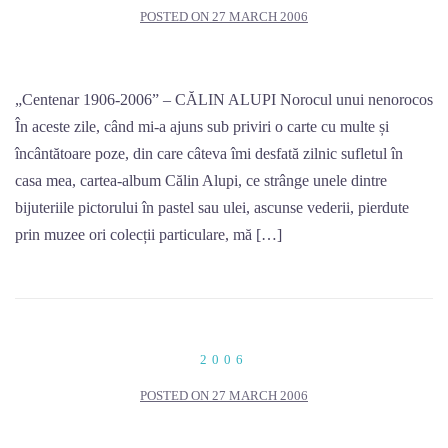
POSTED ON
27 MARCH 2006
„Centenar 1906-2006” – CĂLIN ALUPI Norocul unui nenorocos
În aceste zile, când mi-a ajuns sub priviri o carte cu multe și
încântătoare poze, din care câteva îmi desfată zilnic sufletul în
casa mea, cartea-album Călin Alupi, ce strânge unele dintre
bijuteriile pictorului în pastel sau ulei, ascunse vederii, pierdute
prin muzee ori colecții particulare, mă […]
2006
POSTED ON
27 MARCH 2006