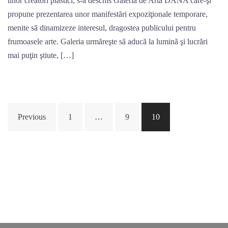
unor creatori plastici, s-a deschis Galeria de Artă DANA care-şi
propune prezentarea unor manifestări expoziţionale temporare,
menite să dinamizeze interesul, dragostea publicului pentru
frumoasele arte. Galeria urmăreşte să aducă la lumină şi lucrări
mai puţin ştiute, […]
Posts
Previous
1
…
9
10
navigation