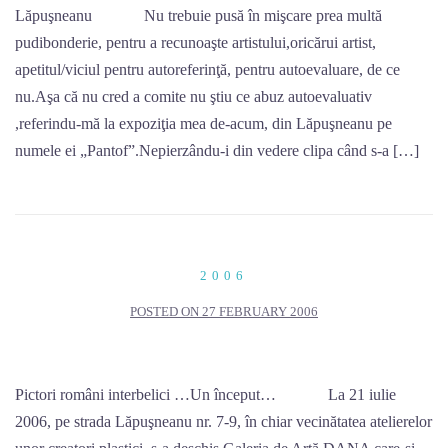
Lăpuşneanu Nu trebuie pusă în mişcare prea multă
pudibonderie, pentru a recunoaşte artistului,oricărui artist,
apetitul/viciul pentru autoreferinţă, pentru autoevaluare, de ce
nu.Aşa că nu cred a comite nu ştiu ce abuz autoevaluativ
,referindu-mă la expoziţia mea de-acum, din Lăpuşneanu pe
numele ei „Pantof”.Nepierzându-i din vedere clipa când s-a […]
2006
POSTED ON
27 FEBRUARY 2006
Pictori români interbelici …Un început… La 21 iulie
2006, pe strada Lăpuşneanu nr. 7-9, în chiar vecinătatea atelierelor