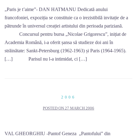
„Paris je t’aime”- DAN HATMANU Dedicată anului
francofoniei, expoziția se constituie ca o irezistibilă invitație de a
pătrunde în universul creației artistului din perioada pariziană.
Concursul pentru bursa „Nicolae Grigorescu”, inițiat de
Academia Română, i-a oferit șansa să studieze doi ani în
străinătate: Sankt-Petersburg (1962-1963) și Paris (1964-1965).
[…] Parisul nu l-a intimidat, ci […]
2006
POSTED ON
27 MARCH 2006
VAL GHEORGHIU -Pantof Geneza „Pantofului” din