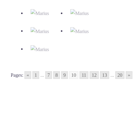
Pages:
«
1
...
7
8
9
10
11
12
13
...
20
»