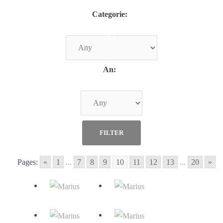
Skip
Categorie:
to
content
An:
Pages:
«
1
...
7
8
9
10
11
12
13
...
20
»