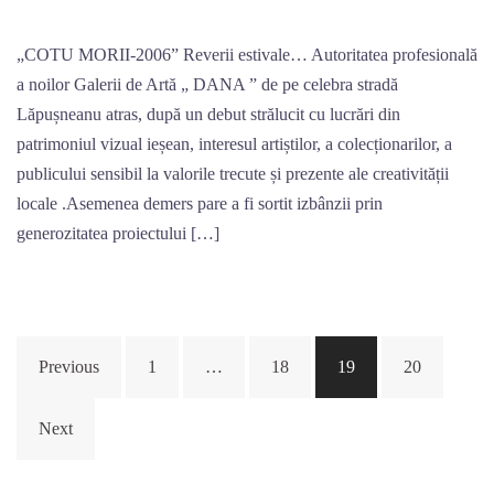
„COTU MORII-2006” Reverii estivale… Autoritatea profesională
a noilor Galerii de Artă „ DANA ” de pe celebra stradă
Lăpușneanu atras, după un debut strălucit cu lucrări din
patrimoniul vizual ieșean, interesul artiștilor, a colecționarilor, a
publicului sensibil la valorile trecute și prezente ale creativității
locale .Asemenea demers pare a fi sortit izbânzii prin
generozitatea proiectului […]
Posts
Previous
1
…
18
19
20
navigation
Next