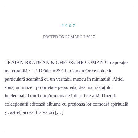
2007
POSTED ON
27 MARCH 2007
TRAIAN BRĂDEAN & GHEORGHE COMAN O expoziție
memorabilă /– T. Brădean & Gh. Coman Orice colecție
particulară seamănă cu un veritabil muzeu în miniatură. Altfel
spus, un muzeu proprietate personală, destinat răsfățului
intelectual al unui număr redus de iubitori de artă. Uneori,
colecționarii editează albume cu prețioasa lor comoară spirituală
și, astfel, accesul la valori […]