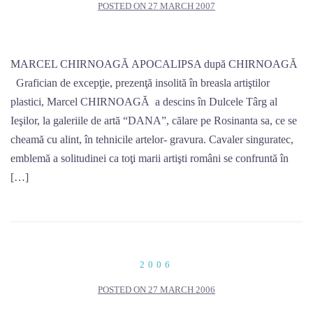
POSTED ON
27 MARCH 2007
MARCEL CHIRNOAGĂ APOCALIPSA după CHIRNOAGĂ
Grafician de excepţie, prezenţă insolită în breasla artiştilor
plastici, Marcel CHIRNOAGĂ a descins în Dulcele Târg al
Ieşilor, la galeriile de artă “DANA”, călare pe Rosinanta sa, ce se
cheamă cu alint, în tehnicile artelor- gravura. Cavaler singuratec,
emblemă a solitudinei ca toţi marii artişti români se confruntă în
[…]
2006
POSTED ON
27 MARCH 2006