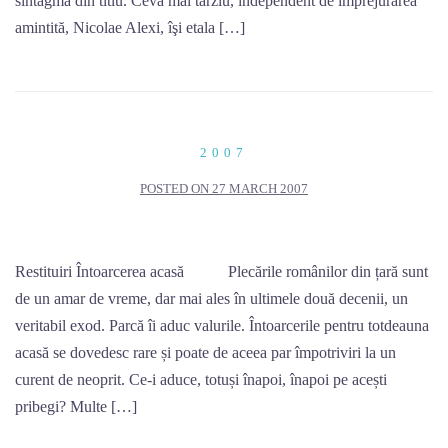
sintagma din titlu. Ceva mai târziu, independent de împrejurarea
amintită, Nicolae Alexi, îşi etala […]
2007
POSTED ON
27 MARCH 2007
Restituiri Întoarcerea acasă Plecările românilor din țară sunt
de un amar de vreme, dar mai ales în ultimele două decenii, un
veritabil exod. Parcă îi aduc valurile. Întoarcerile pentru totdeauna
acasă se dovedesc rare și poate de aceea par împotriviri la un
curent de neoprit. Ce-i aduce, totuși înapoi, înapoi pe acești
pribegi? Multe […]