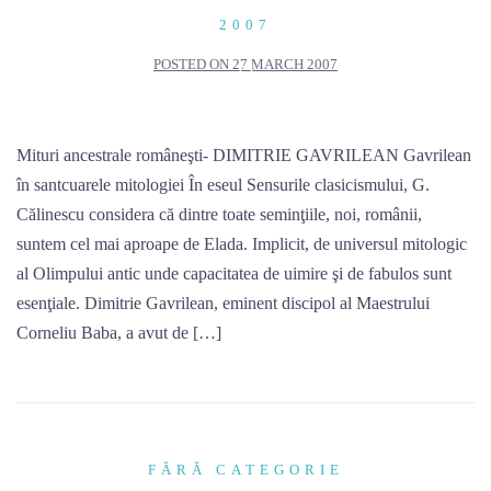
Skip
2007
to
POSTED ON
27 MARCH 2007
content
Mituri ancestrale româneşti- DIMITRIE GAVRILEAN Gavrilean
în santcuarele mitologiei În eseul Sensurile clasicismului, G.
Călinescu considera că dintre toate seminţiile, noi, românii,
suntem cel mai aproape de Elada. Implicit, de universul mitologic
al Olimpului antic unde capacitatea de uimire şi de fabulos sunt
esenţiale. Dimitrie Gavrilean, eminent discipol al Maestrului
Corneliu Baba, a avut de […]
FĂRĂ CATEGORIE