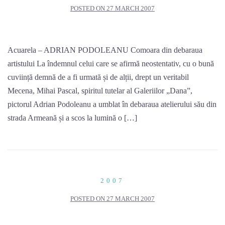
POSTED ON
27 MARCH 2007
Acuarela – ADRIAN PODOLEANU Comoara din debaraua
artistului La îndemnul celui care se afirmă neostentativ, cu o bună
cuviință demnă de a fi urmată și de alții, drept un veritabil
Mecena, Mihai Pascal, spiritul tutelar al Galeriilor „Dana”,
pictorul Adrian Podoleanu a umblat în debaraua atelierului său din
strada Armeană și a scos la lumină o […]
2007
POSTED ON
27 MARCH 2007