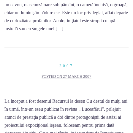
un cavou, o ascunzătoare sub pământ, o cameră închisă, o groapă,
chiar un luminiş în pădure etc. Este un loc privilegiat, aflat departe
de curiozitatea profanilor. Acolo, iniţiatul este stropit cu apă
lustrală sau cu sîngele unei […]
2007
POSTED ON
27 MARCH 2007
La început a fost desenul Recursul la desen Cu destul de mulţi ani
în urmă, într-un eseu publicat în revista „ Luceafărul”, prilejuit
atunci de prestaţia publică a doi dintre protagoniştii de astăzi ai
proiectului expoziţional ieşean, foloseam pentru prima dată