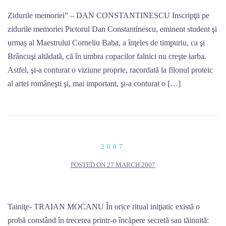
Zidurile memoriei” – DAN CONSTANTINESCU Inscripţii pe
zidurile memoriei Pictorul Dan Constantinescu, eminent student şi
urmaş al Maestrului Corneliu Baba, a înţeles de timpuriu, ca şi
Brâncuşi altădată, că în umbra copacilor falnici nu creşte iarba.
Astfel, şi-a conturat o viziune proprie, racordată la filonul proteic
al artei româneşti şi, mai important, şi-a conturat o […]
2007
POSTED ON
27 MARCH 2007
Tainiţe- TRAIAN MOCANU În orice ritual iniţiatic există o
probă constând în trecerea printr-o încăpere secretă sau tăinuită: